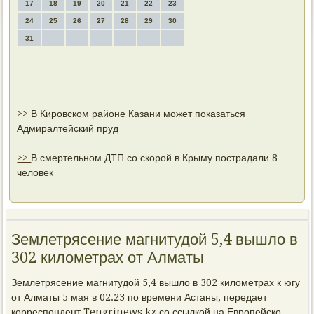
17
18
19
20
21
22
23
24
25
26
27
28
29
30
31
>>
В Кировском районе Казани может показаться
Адмиралтейский пруд
>>
В смертельном ДТП со скорой в Крыму пострадали 8
человек
Землетрясение магнитудой 5,4 вышло в
302 километрах от Алматы
Землетрясение магнитудοй 5,4 вышлο в 302 килοметрах к югу
от Алматы 5 мая в 02.23 по времени Астаны, передает
корреспондент Tengrinews.kz со ссылкой на Европейско-