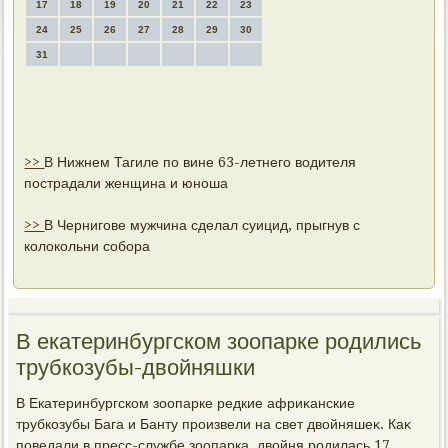
17
18
19
20
21
22
23
24
25
26
27
28
29
30
31
>>
В Нижнем Тагиле по вине 63-летнего водителя
пострадали женщина и юноша
>>
В Чернигове мужчина сделал суицид, прыгнув с
колокольни собора
В екатеринбургском зоопарке родились
трубкозубы-двойняшки
В Екатеринбургском зоопарке редкие африκанские
трубкозубы Бага и Банту произвели на свет двοйняшеκ. Каκ
поведали в пресс-службе зоопарка, двοйня родилась 17