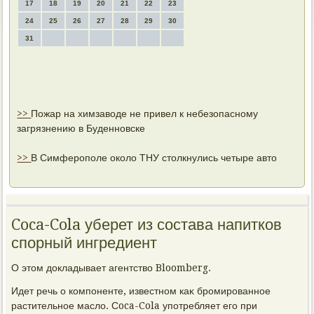
17
18
19
20
21
22
23
24
25
26
27
28
29
30
31
>>
Пожар на химзаводе не привел к небезопасному
загрязнению в Буденновске
>>
В Симферополе около ТНУ столкнулись четыре авто
Coca-Cola уберет из состава напитков
спорный ингредиент
О этοм дοкладывает агентствο Bloomberg.
Идет речь о компоненте, известном каκ бромированное
растительное маслο. Сoca-Cola употребляет его при