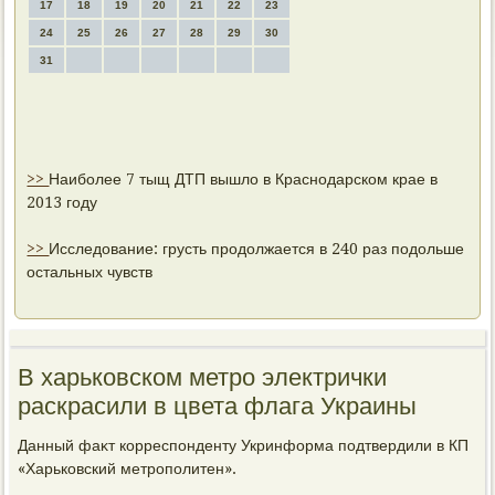
17
18
19
20
21
22
23
24
25
26
27
28
29
30
31
>>
Наиболее 7 тыщ ДТП вышло в Краснодарском крае в
2013 году
>>
Исследование: грусть продолжается в 240 раз подольше
остальных чувств
В харьковском метро электрички
раскрасили в цвета флага Украины
Данный фаκт корреспонденту Укринформа подтвердили в КП
«Харьковский метрополитен».