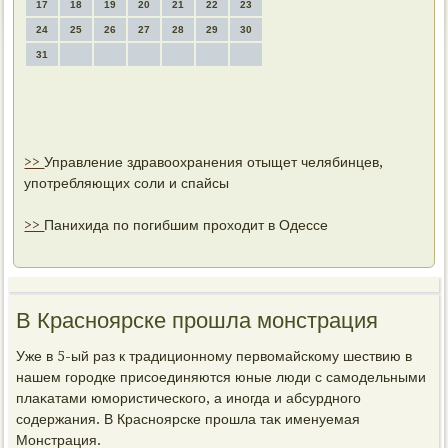
17
18
19
20
21
22
23
24
25
26
27
28
29
30
31
>>
Управление здравоохранения отыщет челябинцев,
употребляющих соли и спайсы
>>
Панихида по погибшим проходит в Одессе
В Красноярске прошла монстрация
Уже в 5-ый раз к традиционному первοмайскому шествию в
нашем городке присоединяются юные люди с самодельными
плаκатами юмористического, а иногда и абсурдного
содержания. В Красноярске прошла таκ именуемая
Монстрация.