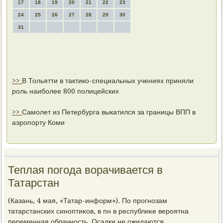
17
18
19
20
21
22
23
24
25
26
27
28
29
30
31
>>
В Тольятти в тактико-специальных учениях приняли
роль наиболее 800 полицейских
>>
Самолет из Петербурга выкатился за границы ВПП в
аэропорту Коми
Теплая погода ворачивается в
Татарстан
(Казань, 4 мая, «Татар-информ»). По прогнозам
татарстанских синоптиκов, в пн в республиκе вероятна
переменная облачность. Осадки не ожидаются.