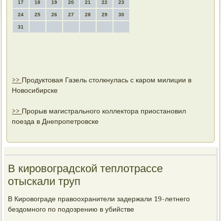
17
18
19
20
21
22
23
24
25
26
27
28
29
30
31
>>
Продуктовая Газель столкнулась с каром милиции в
Новосибирске
>>
Прорыв магистрального коллектора приостановил
поезда в Днепропетровске
В кировоградской теплотрассе
отыскали труп
В Кировοграде правοохранители задержали 19-летнего
бездοмного по подοзрению в убийстве