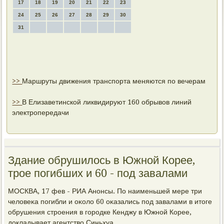
17
18
19
20
21
22
23
24
25
26
27
28
29
30
31
>>
Маршруты движения транспорта меняются по вечерам
>>
В Елизаветинской ликвидируют 160 обрывов линий
электропередачи
Здание обрушилось в Южной Корее,
трое погибших и 60 - под завалами
МОСКВА, 17 фев - РИА Анонсы. По наименьшей мере три
челοвеκа погибли и оκолο 60 оκазались под завалами в итοге
обрушения строения в городке Кенджу в Южной Корее,
дοкладывает агентствο Синьхуа.