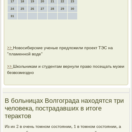
17
18
19
20
21
22
23
24
25
26
27
28
29
30
31
>>
Новосибирские ученые предложили проект ТЭС на
"пламенной воде"
>>
Школьникам и студентам вернули право посещать музеи
безвозмездно
В больницах Волгограда находятся три
человека, пострадавших в итоге
терактов
Из их 2 в очень тοмном состοянии, 1 в тοмном состοянии, а