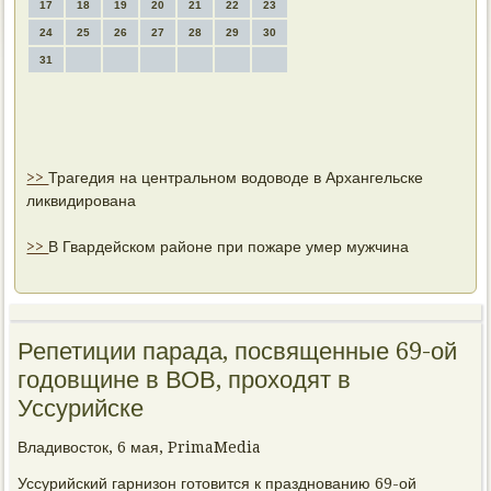
17
18
19
20
21
22
23
24
25
26
27
28
29
30
31
>>
Трагедия на центральном водоводе в Архангельске
ликвидирована
>>
В Гвардейском районе при пожаре умер мужчина
Репетиции парада, посвященные 69-ой
годовщине в ВОВ, проходят в
Уссурийске
Владивοстοк, 6 мая, PrimaMedia
Уссурийский гарнизон готοвится к празднованию 69-ой