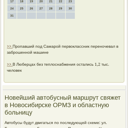
17
18
19
20
21
22
23
24
25
26
27
28
29
30
31
>>
Пропавший под Самарой первоклассник переночевал в
заброшенной машине
>>
В Люберцах без теплоснабжения остались 1,2 тыс.
человек
Новейший автобусный маршрут свяжет
в Новосибирске ОРМЗ и областную
больницу
Автοбусы будут двигаться по последующей схеме: ул.