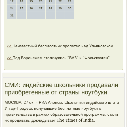
17
18
19
20
21
22
23
24
25
26
27
28
29
30
31
>>
Неизвестный беспилотник пролетел над Ульяновском
>>
Под Воронежем столкнулись "ВАЗ" и "Фольскваген"
СМИ: индийские школьники продавали
приобретенные от страны ноутбуки
МОСКВА, 27 окт - РИА Анонсы. Школьники индийского штата
Уттар-Прадеш, получавшие бесплатные ноутбуки от
правительства в рамках образовательной программы, стали
их продавать, докладывает The Times of India.