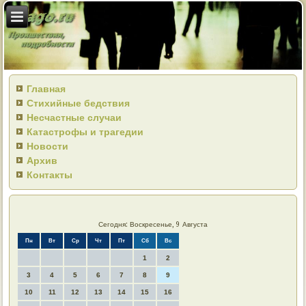
Главная
Стихийные бедствия
Несчастные случаи
Катастрофы и трагедии
Новости
Архив
Контакты
Сегодня: Воскресенье, 9 Августа
Пн
Вт
Ср
Чт
Пт
Сб
Вс
1
2
3
4
5
6
7
8
9
10
11
12
13
14
15
16