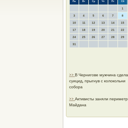
Пн
Вт
Ср
Чт
Пт
Сб
1
3
4
5
6
7
8
10
11
12
13
14
15
17
18
19
20
21
22
24
25
26
27
28
29
31
>>
В Чернигове мужчина сдел
суицид, прыгнув с колокольни
собора
>>
Активисты заняли периметр
Майдана