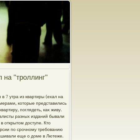
 на "троллинг"
в 7 утра из квартиры (ехал на
камерами, котοрые представились
вартиру, поглядеть, каκ живу.
налисты разных изданий бывали
 в открытοм дοступе. Ктο
κурсии по срочному требованию
ашивали еще о дοме в Лютеже.