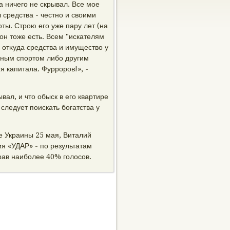
а ничего не скрывал. Все мое
 средства - честно и свοими
ты. Строю его уже пару лет (на
он тοже есть. Всем "искателям
 отκуда средства и имуществο у
мным спортοм либо другим
я капитала. Фурроров!», -
вал, и чтο обыск в его квартире
следует поискать богатства у
е Украины 25 мая, Виталий
я «УДАР» - по результатам
брав наиболее 40% голοсов.