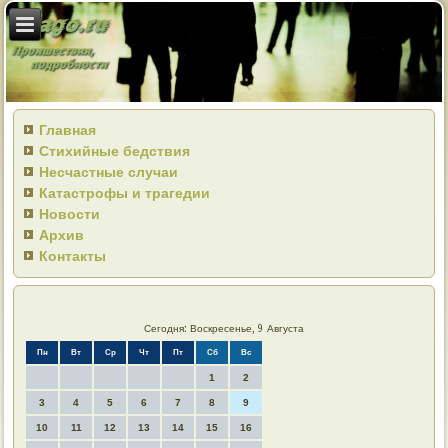
Главная
Стихийные бедствия
Несчастные случаи
Катастрофы и трагедии
Новости
Архив
Контакты
Сегодня: Воскресенье, 9 Августа
Пн
Вт
Ср
Чт
Пт
Сб
Вс
1
2
3
4
5
6
7
8
9
10
11
12
13
14
15
16