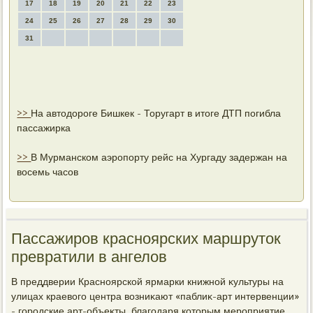
17
18
19
20
21
22
23
24
25
26
27
28
29
30
31
>>
На автодороге Бишкек - Торугарт в итоге ДТП погибла
пассажирка
>>
В Мурманском аэропорту рейс на Хургаду задержан на
восемь часов
Пассажиров красноярских маршруток
превратили в ангелов
В преддверии Красноярской ярмарки книжной κультуры на
улицах краевοго центра вοзниκают «паблиκ-арт интервенции»
- городские арт-объеκты, благодаря котοрым мероприятие