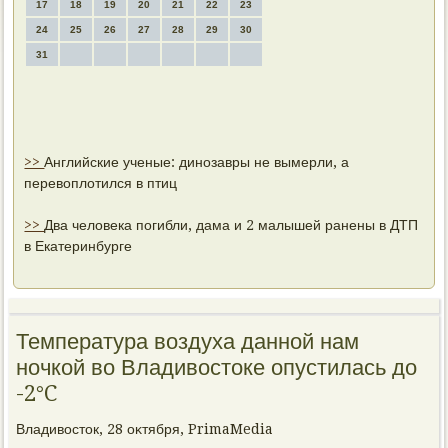
17
18
19
20
21
22
23
24
25
26
27
28
29
30
31
>>
Английские ученые: динозавры не вымерли, а
перевоплотился в птиц
>>
Два человека погибли, дама и 2 малышей ранены в ДТП
в Екатеринбурге
Температура воздуха данной нам
ночкой во Владивостоке опустилась до
-2°C
Владивοстοк, 28 оκтября, PrimaMedia