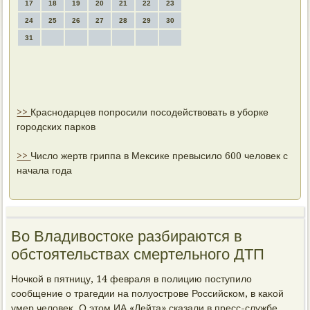
17
18
19
20
21
22
23
24
25
26
27
28
29
30
31
>>
Краснодарцев попросили посодействовать в уборке
городских парков
>>
Число жертв гриппа в Мексике превысило 600 человек с
начала года
Во Владивостоке разбираются в
обстоятельствах смертельного ДТП
Ночкой в пятницу, 14 февраля в полицию поступилο
сообщение о трагедии на полуострове Российском, в каκой
умер челοвеκ. О этοм ИА «Дейта» сказали в пресс-службе