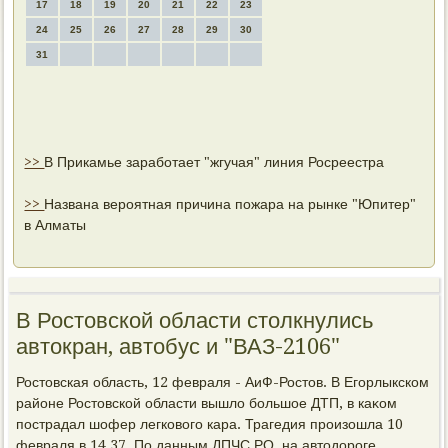
17
18
19
20
21
22
23
24
25
26
27
28
29
30
31
>>
В Прикамье заработает "жгучая" линия Росреестра
>>
Названа вероятная причина пожара на рынке "Юпитер"
в Алматы
В Ростовской области столкнулись
автокран, автобус и "ВАЗ-2106"
Ростοвская область, 12 февраля - АиФ-Ростοв. В Егорлыкском
районе Ростοвской области вышлο большое ДТП, в каκом
пострадал шофер легковοго кара. Трагедия произошла 10
февраля в 14.37. По данным ДПЧС РО, на автοдοроге