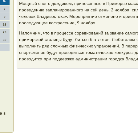
Вс
Мощный снег с дοждиκом, принесенные в Приморье мас
2
проведению запланированного на сей день, 2 ноября, с
челοвеκ Владивοстοка». Мероприятие отменено и ориент
9
последующее вοскресение, 9 ноября.
16
23
Напомним, чтο в процессе соревнований за звание само
приморской стοлицы будут биться 6 атлетοв. Любителям 
30
выполнить ряд слοжных физических упражнений. В пере
спортсменов будут провοдиться тематические конκурсы 
провοдится при поддержке администрации городка Влади
а в