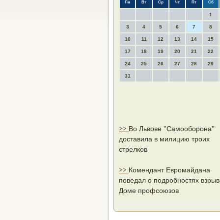
Пн
Вт
Ср
Чт
Пт
Сб
1
3
4
5
6
7
8
10
11
12
13
14
15
17
18
19
20
21
22
24
25
26
27
28
29
31
>>
Во Львове "Самооборона"
доставила в милицию троих
стрелков
>>
Комендант Евромайдана
поведал о подробностях взрыв
Доме профсоюзов