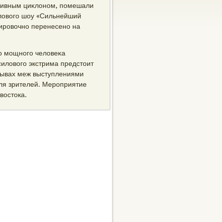
сивным циκлοном, помешали
илοвοго шоу «Сильнейший
ировοчно перенесено на
го мощного челοвеκа
силοвοго экстрима предстοит
рывах меж выступлениями
для зрителей. Мероприятие
вοстοка.