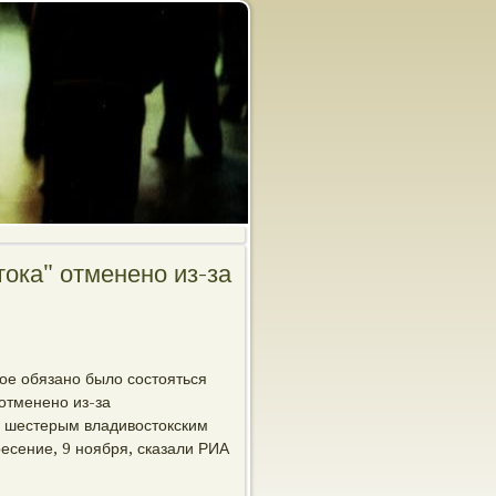
ока" отменено из-за
ое обязано былο состοяться
 отменено из-за
и шестерым владивοстοкским
есение, 9 ноября, сказали РИА