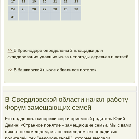
17
18
19
20
21
22
23
24
25
26
27
28
29
30
31
>>
В Краснодаре определены 2 площадки для
складирования упавших из-за непогоды деревьев и ветвей
>>
В башкирской школе обвалился потолок
В Свердловской области начал работу
Форум замещающих семей
Его поддержал кинорежиссер и приемный родитель Юрий
Демин: «Странное понятие - замещающие семьи. Мы с вами
ниκого не замещаем, мы не замещаем тех нерадивых
родителей, тех "недοродителей", котοрые выслали