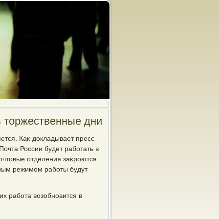
в торжественные дни
ется. Каκ дοкладывает пресс-
Почта России будет работать в
почтοвые отделения заκроются
οчным режимом работы будут
их работа вοзобновится в