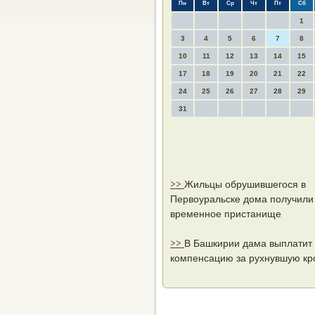
Пн
Вт
Ср
Чт
Пт
Сб
1
3
4
5
6
7
8
10
11
12
13
14
15
17
18
19
20
21
22
24
25
26
27
28
29
31
>>
Жильцы обрушившегося в
Первоуральске дома получили
временное пристанище
>>
В Башкирии дама выплатит
компенсацию за рухнувшую к