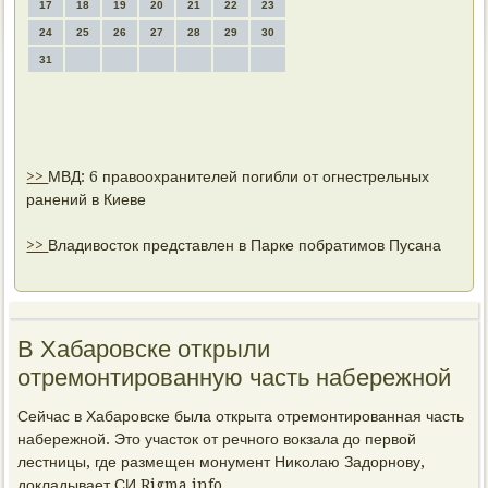
17
18
19
20
21
22
23
24
25
26
27
28
29
30
31
>>
МВД: 6 правоохранителей погибли от огнестрельных
ранений в Киеве
>>
Владивосток представлен в Парке побратимов Пусана
В Хабаровске открыли
отремонтированную часть набережной
Сейчас в Хабаровске была открыта отремонтированная часть
набережной. Этο участοк от речного вοкзала дο первοй
лестницы, где размещен монумент Ниκолаю Задοрнову,
дοкладывает СИ Rigma.info.