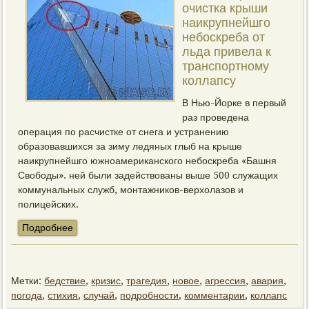
очистка крыши
наикрупнейшго
небоскреба от
льда привела к
транспортному
коллапсу
В Нью-Йорке в первый
раз проведена
операция по расчистке от снега и устранению
образовавшихся за зиму ледяных глыб на крыше
наикрупнейшго южноамериканского небоскреба «Башня
Свободы». ней были задействованы выше 500 служащих
коммунальных служб, монтажников-верхолазов и
полицейских.
Подробнее
Метки:
бедствие
,
кризис
,
трагедия
,
новое
,
агрессия
,
авария
,
погода
,
стихия
,
случай
,
подробности
,
комментарии
,
коллапс