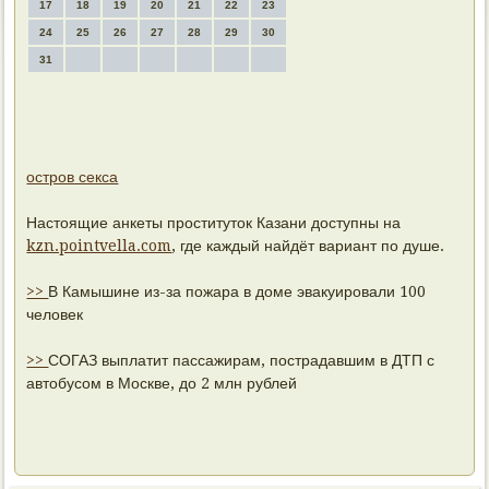
17
18
19
20
21
22
23
24
25
26
27
28
29
30
31
остров секса
Настоящие анкеты проституток Казани доступны на
kzn.pointvella.com
, где каждый найдёт вариант по душе.
>>
В Камышине из-за пожара в доме эвакуировали 100
человек
>>
СОГАЗ выплатит пассажирам, пострадавшим в ДТП с
автобусом в Москве, до 2 млн рублей