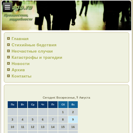
Главная
Стихийные бедствия
Несчастные случаи
Катастрофы и трагедии
Новости
Архив
Контакты
Сегодня: Воскресенье, 9 Августа
Пн
Вт
Ср
Чт
Пт
Сб
Вс
1
2
3
4
5
6
7
8
9
10
11
12
13
14
15
16